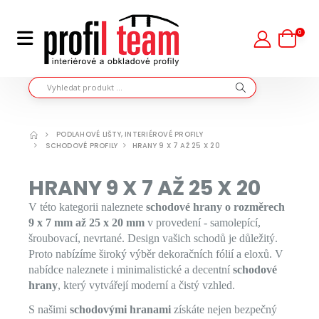
0
PODLAHOVÉ LIŠTY, INTERIÉROVÉ PROFILY
SCHODOVÉ PROFILY
HRANY 9 X 7 AŽ 25 X 20
HRANY 9 X 7 AŽ 25 X 20
V této kategorii naleznete
schodové hrany o rozměrech
9 x 7 mm až 25 x 20 mm
v provedení - samolepící,
šroubovací, nevrtané. Design vašich schodů je důležitý.
Proto nabízíme široký výběr dekoračních fólií a eloxů. V
nabídce naleznete i minimalistické a decentní
schodové
hrany
, který vytvářejí moderní a čistý vzhled.
S našimi
schodovými hranami
získáte nejen bezpečný