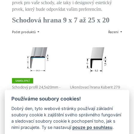
prvek pro vaše schody, ale taky i designový estetický
prvek, který bude odpovídat vašim preferencím.
Schodová hrana 9 x 7 až 25 x 20
Počet produktů
Řazení
SAMOLEPICÍ
Ukončovací hrana Küberit 279 
Schodový profil 24,5x20mm - 
U 9,2 x 7mm - nevrtaná, hladká
Küberit 235 SK SBS
496,00 Kč
765,00 Kč
Používáme soubory cookies!
Dobrý den, tyto webové stránky používají základní
Zobrazit
Zobrazit
soubory cookie k zajištění svého správného fungování
a sledovací soubory cookie k pochopení toho, jak s
nimi pracujete. Ty se nastavují
pouze po souhlasu
.