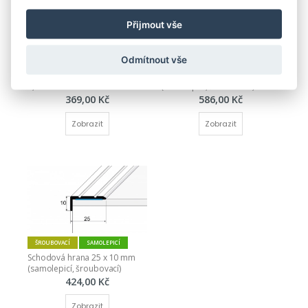
Přijmout vše
Odmítnout vše
ŠROUBOVACÍ
SAMOLEPICÍ
Stěnová ukončovací lišta 15 x 
Schodová hrana 25 x 20 mm 
8,5 mm hladká Küberit 238 U
(samolepicí, šroubovací)
369,00 Kč
586,00 Kč
Zobrazit
Zobrazit
ŠROUBOVACÍ
SAMOLEPICÍ
Schodová hrana 25 x 10 mm 
(samolepicí, šroubovací)
424,00 Kč
Zobrazit