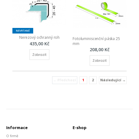
NEVRTANÉ
Nerezový ochranný roh
Fotoluminiscenční páska 25 
435,00 Kč
mm
208,00 Kč
Zobrazit
Zobrazit
← Předchozí
1
2
Následující →
(current)
Informace
E-shop
O firmě