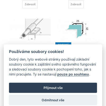
Zobrazit
Zobrazit
NEVRTANÉ
Hliníkový ochranný roh 25 x 25 
Kobercová tyč
Používáme soubory cookies!
mm
228,00 Kč
364,00 Kč
Dobrý den, tyto webové stránky používají základní
Zobrazit
soubory cookie k zajištění svého správného fungování
Zobrazit
a sledovací soubory cookie k pochopení toho, jak s
nimi pracujete. Ty se nastavují
pouze po souhlasu
.
Přijmout vše
Odmítnout vše