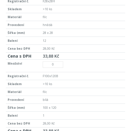
F28x28H
>10 ks
filc
hnědá
28 x 28
12
28,00 Kč
33,88 Kč
F100x120B
>10 ks
filc
bílá
100 x 120
1
28,00 Kč
33,88 Kč