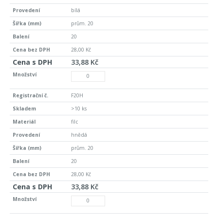
bílá
prům. 20
20
28,00 Kč
33,88 Kč
F20H
>10 ks
filc
hnědá
prům. 20
20
28,00 Kč
33,88 Kč