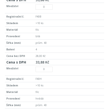
F40B
>10 ks
filc
bílá
prům. 40
4
28,00 Kč
33,88 Kč
F40H
>10 ks
filc
hnědá
prům. 40