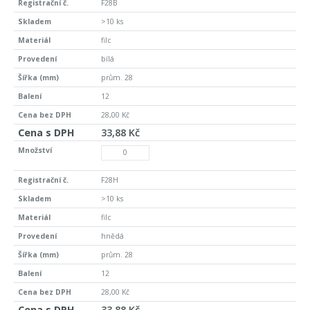
F28B
>10 ks
filc
bílá
prům. 28
12
28,00 Kč
33,88 Kč
F28H
>10 ks
filc
hnědá
prům. 28
12
28,00 Kč
33,88 Kč