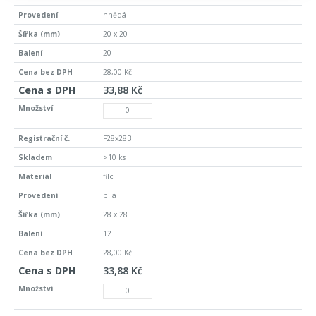
hnědá
20 x 20
20
28,00 Kč
33,88 Kč
F28x28B
>10 ks
filc
bílá
28 x 28
12
28,00 Kč
33,88 Kč