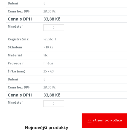
6
28,00 Kč
33,88 Kč
F25x60H
>10 ks
filc
hnědá
25 x 60
6
28,00 Kč
33,88 Kč
PŘIDAT DO KOŠÍKU
Nejnovější produkty