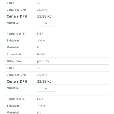
30
28,00 Kč
33,88 Kč
F15H
>10 ks
filc
hnědá
prům. 15
30
28,00 Kč
33,88 Kč
F20B
>10 ks
filc