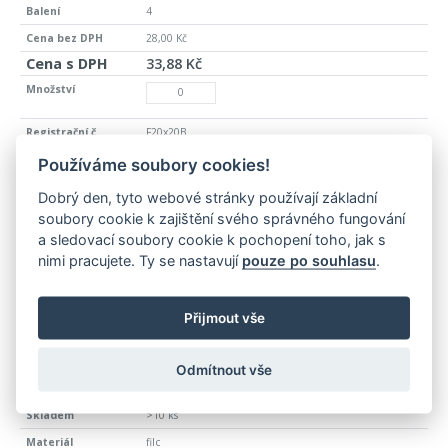
4
28,00 Kč
33,88 Kč
F20x20B
>10 ks
Používáme soubory cookies!
filc
Dobrý den, tyto webové stránky používají základní
bílá
soubory cookie k zajištění svého správného fungování
a sledovací soubory cookie k pochopení toho, jak s
20 x 20
nimi pracujete. Ty se nastavují
pouze po souhlasu
.
20
28,00 Kč
33,88 Kč
Přijmout vše
Odmítnout vše
F20x20H
>10 ks
filc