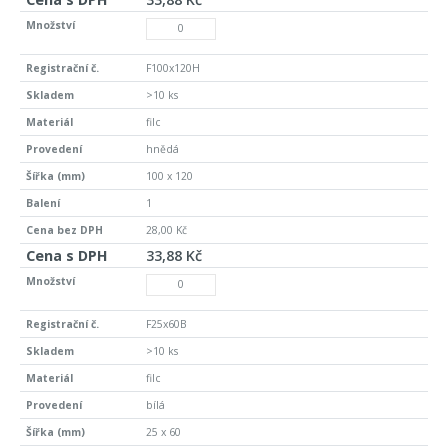
F100x120H
>10 ks
filc
hnědá
100 x 120
1
28,00 Kč
33,88 Kč
F25x60B
>10 ks
filc
bílá
25 x 60