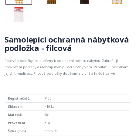
Samolepící ochranná nábytková
podložka - filcová
Filcové podložky jsou určeny k podlepení nohou nábytku. Zabraňují
poškození podlahy a ulehčují manipulaci s nábytkem. Prodlužují podlahám
jejich trvanlivost. Filcové podložky dodáváme v bílé a hnědé barvě.
F15B
>10 ks
filc
bílá
prům. 15