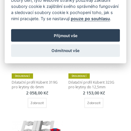
Dobrý den, tyto webové stránky používají základní
Dilatační profil Küberit 316 pro 
Dilatační profil Küberit 318G 
soubory cookie k zajištění svého správného fungování
2 mm
pro krytiny do 4,5mm
a sledovací soubory cookie k pochopení toho, jak s
1 593,00 Kč
1 940,00 Kč
nimi pracujete. Ty se nastavují
pouze po souhlasu
.
Zobrazit
Zobrazit
Přijmout vše
Odmítnout vše
ŠROUBOVACÍ
ŠROUBOVACÍ
Dilatační profil Küberit 319G 
Dilatační profil Küberit 323G 
pro krytiny do 6mm
pro krytiny do 12,5mm
2 058,00 Kč
2 153,00 Kč
Zobrazit
Zobrazit