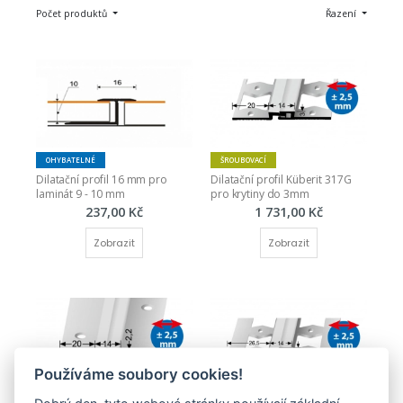
Počet produktů
Řazení
OHYBATELNÉ
ŠROUBOVACÍ
Dilatační profil 16 mm pro 
Dilatační profil Küberit 317G 
laminát 9 - 10 mm
pro krytiny do 3mm
237,00 Kč
1 731,00 Kč
Zobrazit
Zobrazit
Používáme soubory cookies!
ŠROUBOVACÍ
ŠROUBOVACÍ