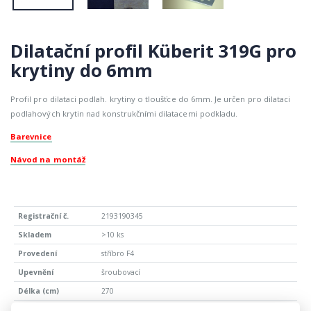
Dilatační profil Küberit 319G pro
krytiny do 6mm
Profil pro dilataci podlah. krytiny o tloušťce do 6mm. Je určen pro dilataci
podlahových krytin nad konstrukčními dilatacemi podkladu.
Barevnice
Návod na montáž
2193190345
>10 ks
stříbro F4
šroubovací
270
2 058,00 Kč