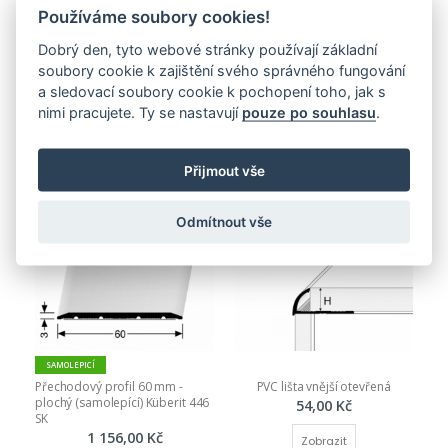
Používáme soubory cookies!
2 490,18 Kč
Dobrý den, tyto webové stránky používají základní
soubory cookie k zajištění svého správného fungování
a sledovací soubory cookie k pochopení toho, jak s
PŘIDAT DO KOŠÍKU
nimi pracujete. Ty se nastavují
pouze po souhlasu
.
Nejnovější produkty
Přijmout vše
Odmítnout vše
SAMOLEPICÍ
Přechodový profil 60 mm - 
PVC lišta vnější otevřená
plochý (samolepící) Küberit 446 
54,00 Kč
SK
1 156,00 Kč
Zobrazit