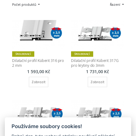
Počet produktů
Řazení
ŠROUBOVACÍ
ŠROUBOVACÍ
Dilatační profil Küberit 316 pro 
Dilatační profil Küberit 317G 
2 mm
pro krytiny do 3mm
1 593,00 Kč
1 731,00 Kč
Zobrazit
Zobrazit
Používáme soubory cookies!
ŠROUBOVACÍ
ŠROUBOVACÍ