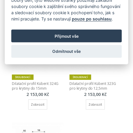
Dobrý den, tyto webové stránky používají základní
Dilatační profil Küberit 318G 
Dilatační profil Küberit 319G 
soubory cookie k zajištění svého správného fungování
pro krytiny do 4,5mm
pro krytiny do 6mm
a sledovací soubory cookie k pochopení toho, jak s
1 940,00 Kč
2 058,00 Kč
nimi pracujete. Ty se nastavují
pouze po souhlasu
.
Zobrazit
Zobrazit
Přijmout vše
Odmítnout vše
ŠROUBOVACÍ
ŠROUBOVACÍ
Dilatační profil Küberit 324G 
Dilatační profil Küberit 323G 
pro krytiny do 15mm
pro krytiny do 12,5mm
2 153,00 Kč
2 153,00 Kč
Zobrazit
Zobrazit