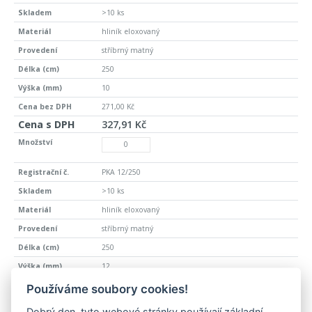
>10 ks
hliník eloxovaný
stříbrný matný
250
10
271,00 Kč
327,91 Kč
PKA 12/250
>10 ks
hliník eloxovaný
stříbrný matný
250
12
291,00 Kč
Používáme soubory cookies!
352,11 Kč
Dobrý den, tyto webové stránky používají základní