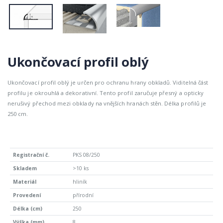
Ukončovací profil oblý
Ukončovací profil oblý je určen pro ochranu hrany obkladů. Viditelná část
profilu je okrouhlá a dekorativní. Tento profil zaručuje přesný a opticky
nerušivý přechod mezi obklady na vnějších hranách stěn. Délka profilů je
250 cm.
PKS 08/250
>10 ks
hliník
přírodní
250
8