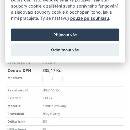
soubory cookie k zajištění svého správného fungování
a sledovací soubory cookie k pochopení toho, jak s
PKAZ 08/250
nimi pracujete. Ty se nastavují
pouze po souhlasu
.
>10 ks
hliník eloxovaný
Přijmout vše
zlatý matný
250
Odmítnout vše
8
277,00 Kč
335,17 Kč
PKAZ 10/250
>10 ks
hliník eloxovaný
zlatý matný
250
10