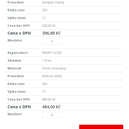
šampaň matný
250
12
328,00 Kč
396,88 Kč
PKAEP 12/250
>10 ks
hliník eloxovaný
stříbrný lesklý
250
12
400,00 Kč
484,00 Kč