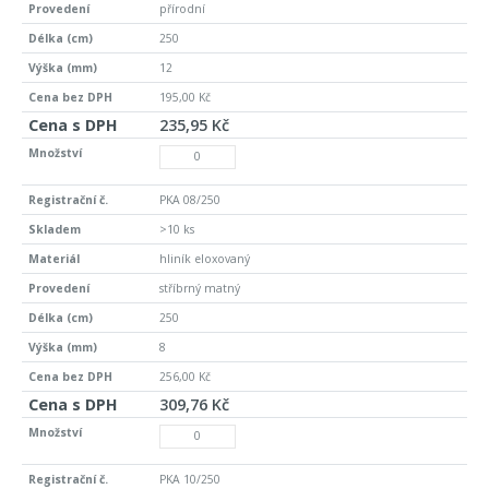
přírodní
250
12
195,00 Kč
235,95 Kč
PKA 08/250
>10 ks
hliník eloxovaný
stříbrný matný
250
8
256,00 Kč
309,76 Kč
PKA 10/250