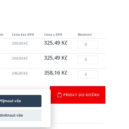
ů
m)
Cena bez DPH
Cena s DPH
Množství
325,49 Kč
269,00 Kč
325,49 Kč
269,00 Kč
358,16 Kč
296,00 Kč
PŘIDAT DO KOŠÍKU
Přijmout vše
dmítnout vše