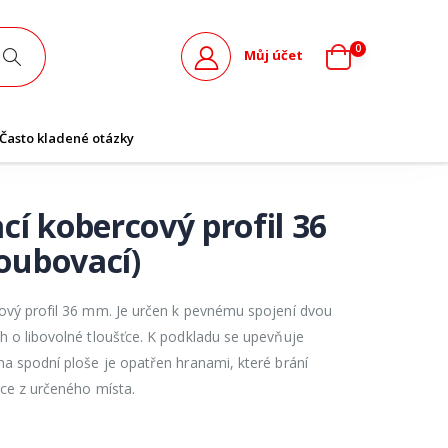
0
Můj účet
Často kladené otázky
cí kobercový profil 36
oubovací)
ový profil 36 mm. Je určen k pevnému spojení dvou
h o libovolné tloušťce. K podkladu se upevňuje
a spodní ploše je opatřen hranami, které brání
rce z určeného místa.