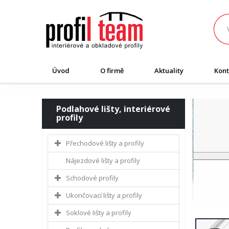
Úvod
O firmě
Aktuality
Kont
Podlahové lišty, interiérové
profily
Přechodové lišty a profily
Nájezdové lišty a profily
Schodové profily
Ukončovací lišty a profily
Soklové lišty a profily