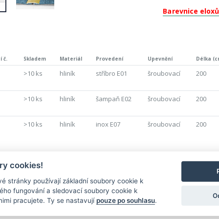
Barevnice elox
 č.
Skladem
Materiál
Provedení
Upevnění
Délka (c
>10 ks
hliník
stříbro E01
šroubovací
200
>10 ks
hliník
šampaň E02
šroubovací
200
>10 ks
hliník
inox E07
šroubovací
200
y cookies!
Nejnovější produkty
é stránky používají základní soubory cookie k
ného fungování a sledovací soubory cookie k
O
nimi pracujete. Ty se nastavují
pouze po souhlasu
.