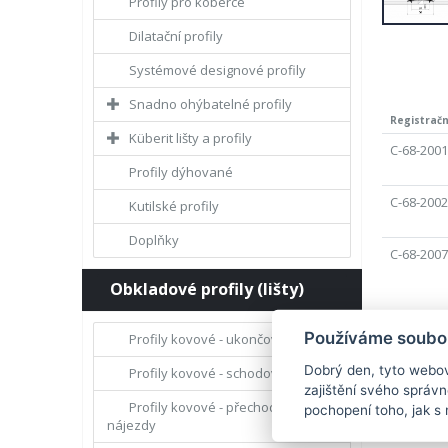
Profily pro koberce
Dilatační profily
Systémové designové profily
Snadno ohýbatelné profily
Registrační
Küberit lišty a profily
C-68-2001
Profily dýhované
C-68-2002
Kutilské profily
Doplňky
C-68-2007
Obkladové profily (lišty)
Používáme soubor
Profily kovové - ukončovací
Dobrý den, tyto webov
Profily kovové - schodové hrany
zajištění svého správ
Profily kovové - přechody a
pochopení toho, jak s 
nájezdy