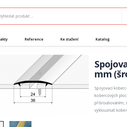
akty
Reference
Ke stažení
Katalog
Spojova
mm (šr
Spojovací koberc
kobercových ploc
přišroubováním, n
vyklouznutí kobe