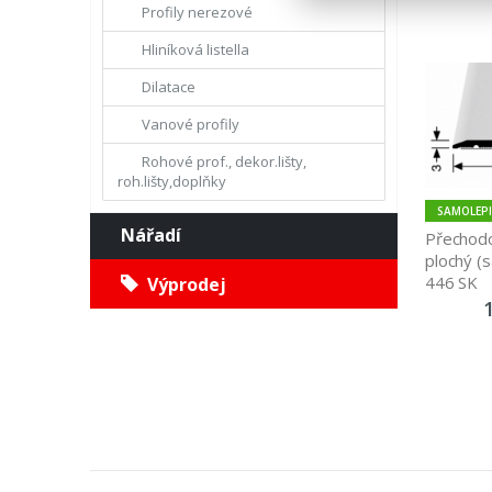
Profily nerezové
Hliníková listella
Dilatace
Vanové profily
Rohové prof., dekor.lišty,
roh.lišty,doplňky
SAMOLEPI
Nářadí
Přechodo
plochý (s
446 SK
Výprodej