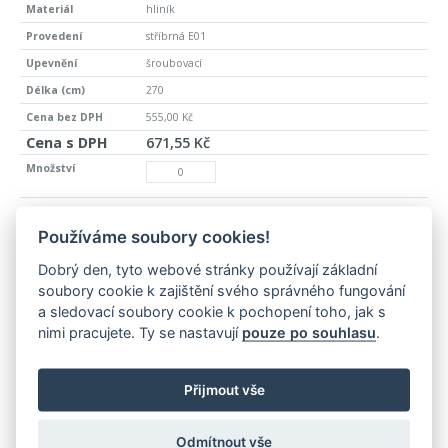
hliník
stříbrná E01
šroubovací
270
555,00 Kč
671,55 Kč
C-43-2771
Používáme soubory cookies!
>10 ks
hliník
Dobrý den, tyto webové stránky používají základní
soubory cookie k zajištění svého správného fungování
inox hl. E71
a sledovací soubory cookie k pochopení toho, jak s
šroubovací
nimi pracujete. Ty se nastavují
pouze po souhlasu
.
270
555,00 Kč
Přijmout vše
671,55 Kč
Odmítnout vše