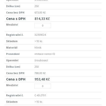
250
673,00 Kč
814,33 Kč
32359024
>10 ks
hliník
imitace nerezi F2
šroubovací
250
788,00 Kč
953,48 Kč
C-43-2701
>10 ks