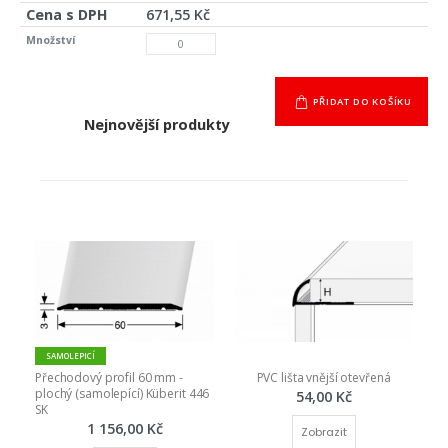
671,55 Kč
PŘIDAT DO KOŠÍKU
Nejnovější produkty
SAMOLEPICÍ
Přechodový profil 60 mm - 
PVC lišta vnější otevřená
plochý (samolepící) Küberit 446 
54,00 Kč
SK
1 156,00 Kč
Zobrazit