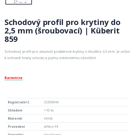
Schodový profil pro krytiny do
2,5 mm (šroubovací) | Küberit
859
Schodový profil pro zasunutí podlahové krytiny o tloušťce 2,5 mm. Je určen
k ochraně hrany schodu a jejímu estetickému ukončení.
Barevnice
32359044
>10 ks
hliník
stříbro F4
šroubovací