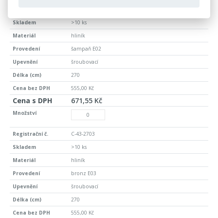
C-43-2702
>10 ks
hliník
šampaň E02
šroubovací
270
555,00 Kč
671,55 Kč
C-43-2703
>10 ks
hliník
bronz E03
šroubovací
270
555,00 Kč