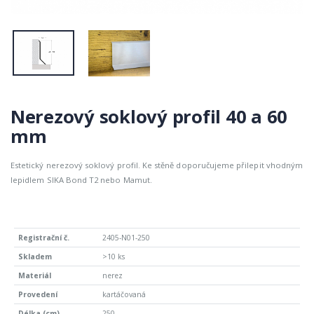
Nerezový soklový profil 40 a 60
mm
Estetický nerezový soklový profil. Ke stěně doporučujeme přilepit vhodným
lepidlem SIKA Bond T2 nebo Mamut.
2405-N01-250
>10 ks
nerez
kartáčovaná
250