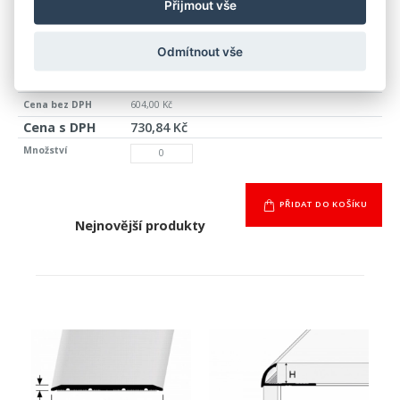
Přijmout vše
nerez
kartáčovaná
Odmítnout vše
250
44
604,00 Kč
730,84 Kč
PŘIDAT DO KOŠÍKU
Nejnovější produkty