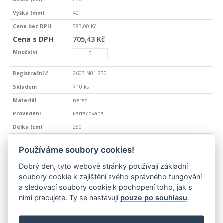
40
583,00 Kč
705,43 Kč
2605-N01-250
>10 ks
nerez
kartáčovaná
250
60
Používáme soubory cookies!
720,00 Kč
Dobrý den, tyto webové stránky používají základní
871,20 Kč
soubory cookie k zajištění svého správného fungování
a sledovací soubory cookie k pochopení toho, jak s
nimi pracujete. Ty se nastavují
pouze po souhlasu
.
2445-N01-250
>10 ks