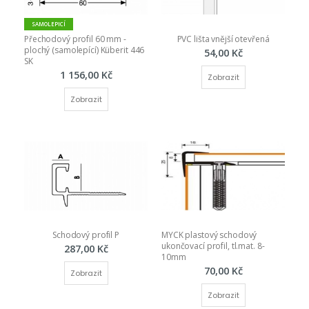
SAMOLEPICÍ
Přechodový profil 60 mm - 
PVC lišta vnější otevřená
plochý (samolepící) Küberit 446 
54,00 Kč
SK
1 156,00 Kč
Zobrazit
Zobrazit
Schodový profil P
MYCK plastový schodový 
ukončovací profil, tl.mat. 8-
287,00 Kč
10mm
70,00 Kč
Zobrazit
Zobrazit