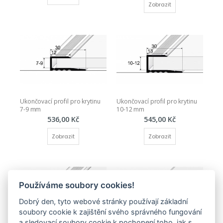
Zobrazit
Ukončovací profil pro krytinu 
Ukončovací profil pro krytinu 
7-9 mm
10-12 mm
536,00 Kč
545,00 Kč
Zobrazit
Zobrazit
Používáme soubory cookies!
Dobrý den, tyto webové stránky používají základní
soubory cookie k zajištění svého správného fungování
a sledovací soubory cookie k pochopení toho, jak s
ŠROUBOVACÍ