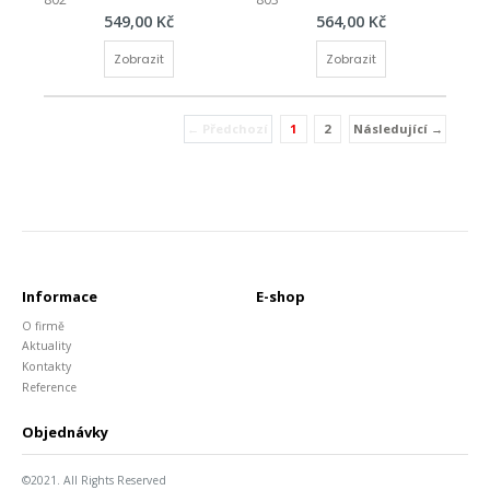
549,00 Kč
564,00 Kč
Zobrazit
Zobrazit
← Předchozí
1
2
Následující →
(current)
Informace
E-shop
O firmě
Aktuality
Kontakty
Reference
Objednávky
©2021. All Rights Reserved