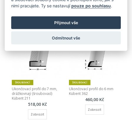
nimi pracujete. Ty se nastavují
pouze po souhlasu
.
Ukončovací profil pro krytinu 
Ukončovací profil - pro 
14-16 mm
linoleum, PVC, vinyl a koberce - 
do 5 mm (šroubovací)
515,00 Kč
360,00 Kč
Přijmout vše
Zobrazit
Zobrazit
Odmítnout vše
ŠROUBOVACÍ
ŠROUBOVACÍ
Ukončovací profil do 7 mm, 
Ukončovací profil do 6 mm 
drážkovnaý (šroubovací) 
Küberit 362
Küberit 211
460,00 Kč
518,00 Kč
Zobrazit
Zobrazit