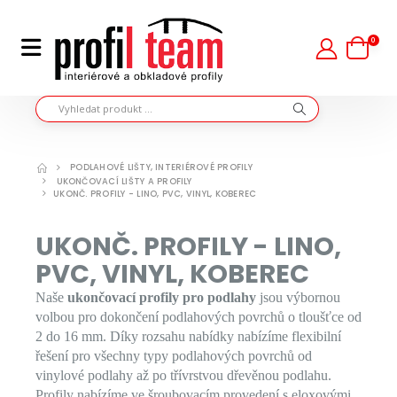
0
PODLAHOVÉ LIŠTY, INTERIÉROVÉ PROFILY
UKONČOVACÍ LIŠTY A PROFILY
UKONČ. PROFILY - LINO, PVC, VINYL, KOBEREC
UKONČ. PROFILY - LINO,
PVC, VINYL, KOBEREC
Naše
ukončovací profily pro podlahy
jsou výbornou
volbou pro dokončení podlahových povrchů o tloušťce od
2 do 16 mm. Díky rozsahu nabídky nabízíme flexibilní
řešení pro všechny typy podlahových povrchů od
vinylové podlahy až po třívrstvou dřevěnou podlahu.
Profily nabízíme ve šroubovacím provedení s eloxovými