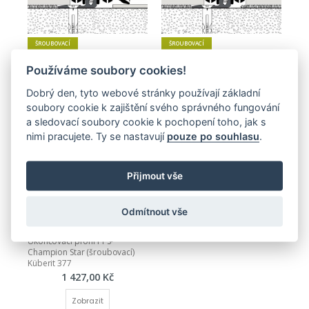
ŠROUBOVACÍ
ŠROUBOVACÍ
Spojovací profil PPS-Champion 
Přechodový profil Design-Clip 
Používáme soubory cookies!
Star (šroubovací) Küberit 376
(šroubovací) Küberit 378
1 671,00 Kč
1 507,00 Kč
Dobrý den, tyto webové stránky používají základní
soubory cookie k zajištění svého správného fungování
Zobrazit
Zobrazit
a sledovací soubory cookie k pochopení toho, jak s
nimi pracujete. Ty se nastavují
pouze po souhlasu
.
Přijmout vše
Odmítnout vše
ŠROUBOVACÍ
Ukončovací profil PPS-
Champion Star (šroubovací) 
Küberit 377
1 427,00 Kč
Zobrazit