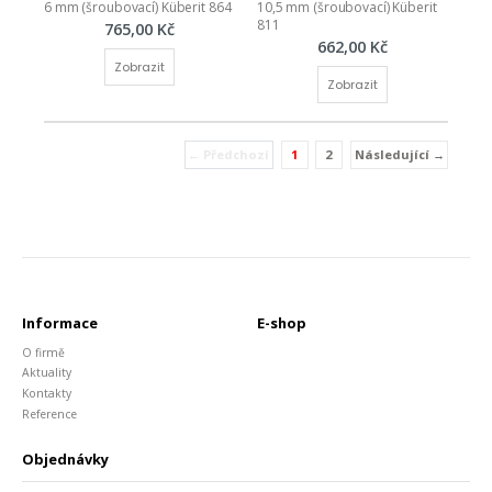
6 mm (šroubovací) Küberit 864
10,5 mm (šroubovací) Küberit 
811
765,00 Kč
662,00 Kč
Zobrazit
Zobrazit
← Předchozí
1
2
Následující →
(current)
Informace
E-shop
O firmě
Aktuality
Kontakty
Reference
Objednávky