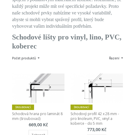
každý projekt může mít své specifické požadavky. Proto
naše schodové prvky nabízíme ve vysoké variabilitě,
abyste si mohli vybrat správný profil, který bude
vyhovovat vašim individuálním potřebám.
Schodové lišty pro vinyl, lino, PVC,
koberec
Počet produktů
Řazení
ŠROUBOVACÍ
ŠROUBOVACÍ
Schodová hrana pro laminát 8 
Schodový profil 42 x 28 mm - 
mm (šroubovací)
pro linoleum, PVC, vinyl a 
koberce - do 5 mm
669,00 Kč
773,00 Kč