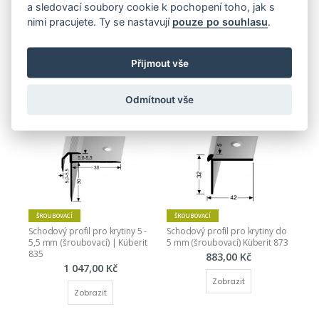
a sledovací soubory cookie k pochopení toho, jak s
ŠROUBOVACÍ
ŠROUBOVACÍ
nimi pracujete. Ty se nastavují
pouze po souhlasu
.
Schodový profil 28 x 15 mm - 
Schodový profil pro krytiny do 
pro linoleum, PVC, vinyl a 
7 mm (šroubovací) Küberit 808
koberce - do 5 mm
592,00 Kč
Přijmout vše
407,00 Kč
Zobrazit
Zobrazit
Odmítnout vše
ŠROUBOVACÍ
ŠROUBOVACÍ
Schodový profil pro krytiny 5 - 
Schodový profil pro krytiny do 
5,5 mm (šroubovací) | Küberit 
5 mm (šroubovací) Küberit 873
835
883,00 Kč
1 047,00 Kč
Zobrazit
Zobrazit