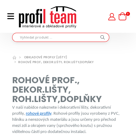
0
OBKLADOVÉ PROFILY (LIŠTY)
ROHOVÉ PROF., DEKOR.LIŠTY, ROH.LIŠTY,DOPLŇKY
ROHOVÉ PROF.,
DEKOR.LIŠTY,
ROH.LIŠTY,DOPLŇKY
V naší nabídce naleznete i dekorativní lišty, dekorativní
profily,
rohové profily
. Rohové profily jsou vyrobeny z PVC,
hliníku a nerezových materiálu a jsou určeny pro přechod
mezi zdí a okrajem vany (sprchového koutu) s pružnou
viditelnou částí pro dodatečnou instalaci.