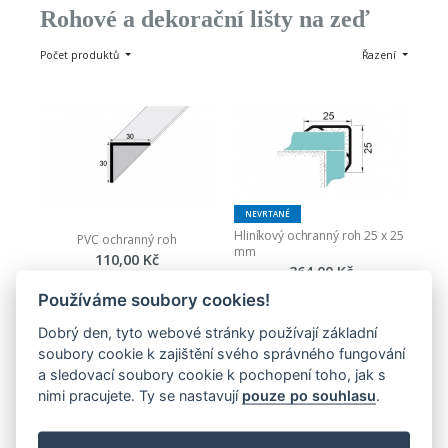
Rohové a dekorační lišty na zeď
Počet produktů
Řazení
NEVRTANÉ
Hliníkový ochranný roh 25 x 25 
PVC ochranný roh
mm
110,00 Kč
364,00 Kč
Zobrazit
Používáme soubory cookies!
Zobrazit
Dobrý den, tyto webové stránky používají základní
soubory cookie k zajištění svého správného fungování
a sledovací soubory cookie k pochopení toho, jak s
nimi pracujete. Ty se nastavují
pouze po souhlasu
.