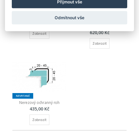
Přijmout vše
PVC lišta vnější otevřená
Rohový profil hliníkový 
Odmítnout vše
(ochranný) 30x30 mm Küberit 
54,00 Kč
273 U
620,00 Kč
Zobrazit
Zobrazit
NEVRTANÉ
Nerezový ochranný roh
435,00 Kč
Zobrazit