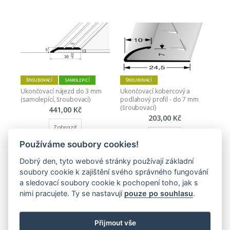
ŠROUBOVACÍ
SAMOLEPICÍ
ŠROUBOVACÍ
Ukončovací nájezd do 3 mm 
Ukončovací kobercový a 
(samolepící, šroubovací)
podlahový profil - do 7 mm 
(šroubovací)
441,00 Kč
203,00 Kč
Zobrazit
Zobrazit
Používáme soubory cookies!
Dobrý den, tyto webové stránky používají základní
soubory cookie k zajištění svého správného fungování
a sledovací soubory cookie k pochopení toho, jak s
nimi pracujete. Ty se nastavují
pouze po souhlasu
.
Přijmout vše
ŠROUBOVACÍ
ŠROUBOVACÍ