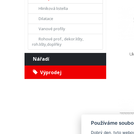
Hliníková listella
Dilatace
Vanové profily
Rohové prof., dekor.lišty,
roh.lišty,doplňky
Uk
Nářadí
Výprodej
Používáme soubor
Dobrý den, tyto webov