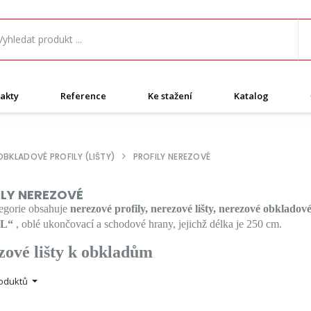
akty
Reference
Ke stažení
Katalog
OBKLADOVÉ PROFILY (LIŠTY)
PROFILY NEREZOVÉ
ILY NEREZOVÉ
tegorie obsahuje
nerezové profily, nerezové lišty, nerezové obkladov
 L“
, oblé ukončovací a schodové hrany, jejichž délka je 250 cm.
zové lišty k obkladům
roduktů