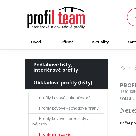
Úvod
O firmě
Aktuality
Kont
Podlahové lišty,
interiérové profily
Obkladové profily (lišty)
PROF
Tato ka
Profily kovové - ukončovací
tvaru „
Profily kovové - schodové hrany
Nere
Profily kovové - přechody a
Počet p
nájezdy
Profily nerezové