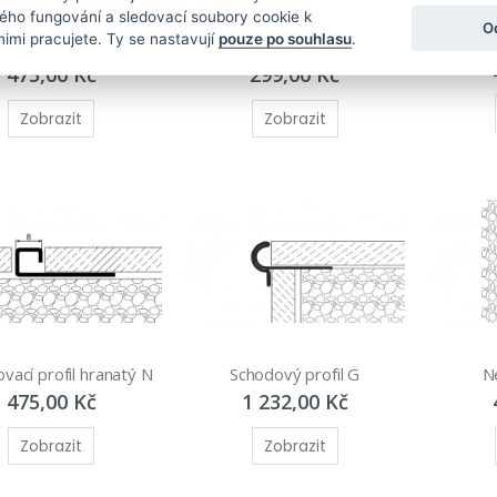
ného fungování a sledovací soubory cookie k
O
nimi pracujete. Ty se nastavují
pouze po souhlasu
.
N
vací profil hranatý Q
Přechodový dilatační profil T
475,00 Kč
299,00 Kč
Zobrazit
Zobrazit
vací profil hranatý N
Schodový profil G
Ne
475,00 Kč
1 232,00 Kč
Zobrazit
Zobrazit