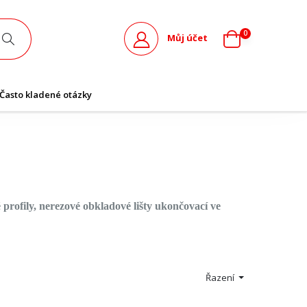
0
Můj účet
Často kladené otázky
é profily, nerezové obkladové lišty ukončovací ve
Řazení