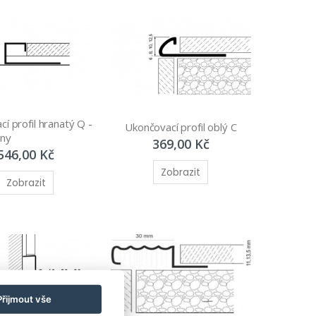
í profil hranatý Q - 
Ukončovací profil oblý C
any
369,00 Kč
546,00 Kč
Zobrazit
Zobrazit
Přijmout vše