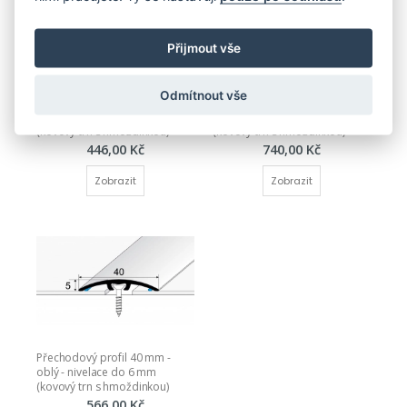
Přijmout vše
Odmítnout vše
Přechodový profil 32 mm - 
Přechodový profil 50 mm - 
oblý - nivelace do 5 mm 
oblý nivelace do 16 mm 
(kovový trn s hmoždinkou)
(kovový trn s hmoždinkou)
446,00 Kč
740,00 Kč
Zobrazit
Zobrazit
Přechodový profil 40 mm - 
oblý - nivelace do 6 mm 
(kovový trn s hmoždinkou)
566,00 Kč