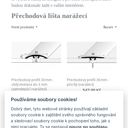
budou dokonale ladit s vaším interiérem.
Přechodová lišta narážecí
Počet produktů
Řazení
Přechodový profil 30 mm - 
Přechodový profil 36 mm - 
oblý nivelace do 3 mm 
plochý (narážecí)
(samolepící i narážecí)
547,00 Kč
122,00 Kč
Používáme soubory cookies!
Zobrazit
Zobrazit
Dobrý den, tyto webové stránky používají základní
soubory cookie k zajištění svého správného fungování
a sledovací soubory cookie k pochopení toho, jak s
nimi pracujete. Ty se nastavují
pouze po souhlasu
.