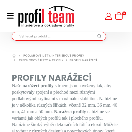
0
PODLAHOVÉ LIŠTY, INTERIÉROVÉ PROFILY
PŘECHODOVÉ LIŠTY A PROFILY
PROFILY NARÁŽECÍ
PROFILY NARÁŽECÍ
Naše
narážecí profily
s trnem jsou navrženy tak, aby
poskytovaly spojení a přechod mezi různými
podlahovými krytinami s maximální stabilitou. Nabízíme
je v několika různých šířkách, včetně 32 mm, 36 mm, 40
mm, 41 mm a 50 mm.
Narážecí profily
nabízíme ve
variantě jak oblých profilů tak i plochého profilu.
Nabízíme široký výběr dekoračních fólií a eloxů. Můžete
si vybrat z různých designů a povrchových úprav, které