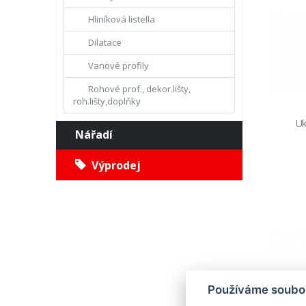
Hliníková listella
Dilatace
Vanové profily
Rohové prof., dekor.lišty,
roh.lišty,doplňky
Uk
Nářadí
Výprodej
Používáme soubor