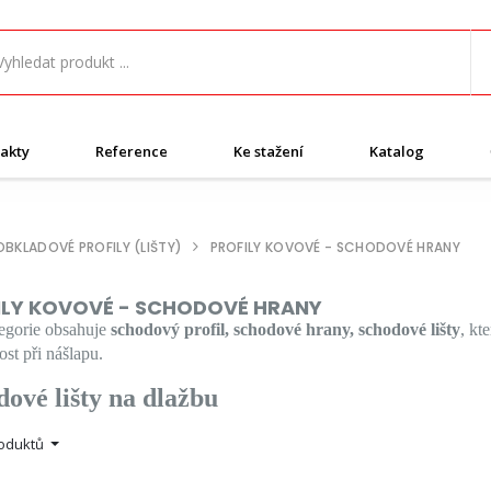
akty
Reference
Ke stažení
Katalog
OBKLADOVÉ PROFILY (LIŠTY)
PROFILY KOVOVÉ - SCHODOVÉ HRANY
ILY KOVOVÉ - SCHODOVÉ HRANY
tegorie obsahuje
schodový profil, schodové hrany, schodové lišty
, kt
st při nášlapu.
ové lišty na dlažbu
roduktů