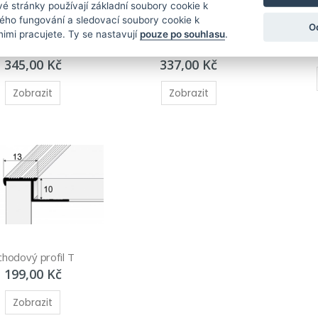
é stránky používají základní soubory cookie k
ELNÉ
OHYBATELNÉ
ného fungování a sledovací soubory cookie k
O
ací profil L 6 mm 
Ukončovací profil L 2,5 mm 
Schodo
nimi pracujete. Ty se nastavují
pouze po souhlasu
.
 307 G
Küberit 300 G
345,00 Kč
337,00 Kč
Zobrazit
Zobrazit
chodový profil T
199,00 Kč
Zobrazit