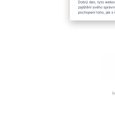
Dobrý den, tyto webov
OHYBAT
zajištění svého správ
Ukončov
pochopení toho, jak s 
Küberit
S