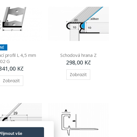
LNÉ
í profil L 4,5 mm 
Schodová hrana Z
302 G
298,00 Kč
341,00 Kč
Zobrazit
Zobrazit
Přijmout vše