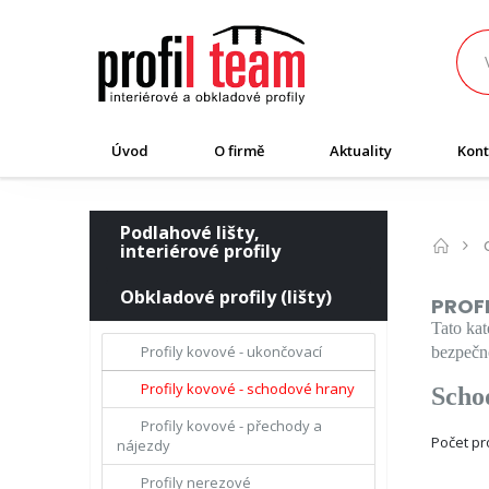
Úvod
O firmě
Aktuality
Kont
Podlahové lišty,
interiérové profily
Obkladové profily (lišty)
PROF
Tato ka
Profily kovové - ukončovací
bezpečno
Profily kovové - schodové hrany
Schod
Profily kovové - přechody a
Počet p
nájezdy
Profily nerezové