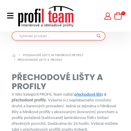
0
PODLAHOVÉ LIŠTY, INTERIÉROVÉ PROFILY
PŘECHODOVÉ LIŠTY A PROFILY
PŘECHODOVÉ LIŠTY A
PROFILY
V této kategorii PROFIL Team nabízí
přechodové lišty
a
přechodové profily
. Vyberte si z nepřeberného množství
druhů a barevných provedení. Jedná se zejména o hliníkové
lišty a hliníkové profily s eloxovaným (kovovým) povrchem a
profily potažené (kašírované) laminátovou fólií s imitací
dřevěných povrchů. Dodáváme do 24 hodin. Vybírat můžete
také z přechodových profilů značky Küberit.