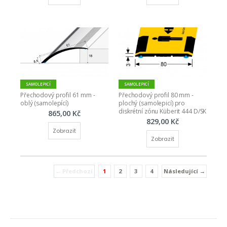
SAMOLEPICÍ
SAMOLEPICÍ
Přechodový profil 61 mm - 
Přechodový profil 80 mm - 
oblý (samolepící)
plochý (samolepicí) pro 
diskrétní zónu Küberit 444 D/SK
865,00 Kč
829,00 Kč
Zobrazit
Zobrazit
← Předchozí
1
2
3
4
Následující →
(current)