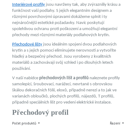
Interiérové profily
jsou navrženy tak, aby zvýrazniliy krásu a
funkčnost vaší podlahy. S jejich elegantním designem a
různými povrchovými úpravami dokážeme splnit i ty
nejnáročnéjší estetické požadavky. Navíc poskytují
spolehlivou ochranu proti poškození a umožňují elegantní
přechody mezi různými materiály podlahových krytin.
Přechodové lišty
jsou ideálním spojení dvou podlahových
krytin a s jejich pomocí eliminujete nerovnosti a vytvoříte
hladký a bezpečný přechod. Jsou vyrobeny z kvalitních
materiálů a zachovávají svůj vzhled i po dlouhých letech
používání.
V naší nabídce
přechodových lišt a profilů
naleznete profily
samolepící, šroubovací, narážecí, nevrtané s obrovskou
škálou dekoračních fólií, eloxů, případně nerezi a to jak ve
varianách obloučků, plochých profilů, nájezdů, T profilů,
případně speciálních lišt pro vedení elektrické instalace.
Přechodový profil
Počet produktů
Řazení