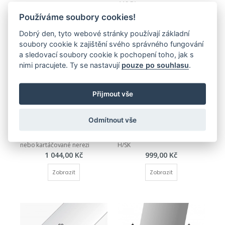
446 SK
1 310,00 Kč
1 156,00 Kč
Používáme soubory cookies!
Zobrazit
Zobrazit
Dobrý den, tyto webové stránky používají základní
soubory cookie k zajištění svého správného fungování
a sledovací soubory cookie k pochopení toho, jak s
nimi pracujete. Ty se nastavují
pouze po souhlasu
.
Přijmout vše
NEVRTANÉ
SAMOLEPICÍ
Odmítnout vše
Přechodový profil 40, 60, 80 
Přechodový profil 40 mm - 
mm - plochý - z masivní leštěné 
oblý (samolepící) Küberit 247 
nebo kartáčované nerezi
H/SK
1 044,00 Kč
999,00 Kč
Zobrazit
Zobrazit