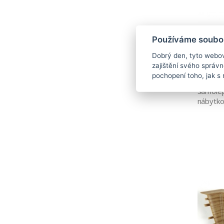
Používáme soubor
Dobrý den, tyto webov
zajištění svého správ
pochopení toho, jak s 
Samolep
nábytko