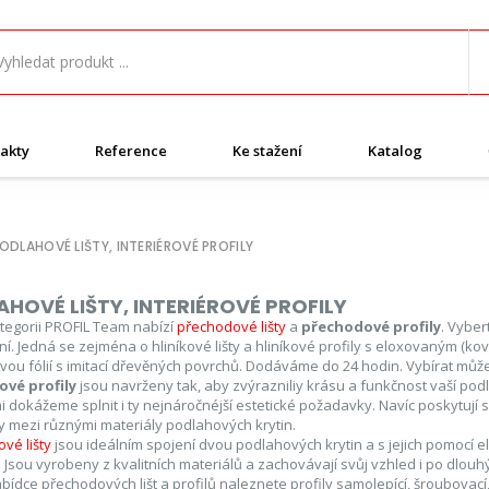
akty
Reference
Ke stažení
Katalog
ODLAHOVÉ LIŠTY, INTERIÉROVÉ PROFILY
HOVÉ LIŠTY, INTERIÉROVÉ PROFILY
ategorii PROFIL Team nabízí
přechodové lišty
a
přechodové profily
. Vybe
í. Jedná se zejména o hliníkové lišty a hliníkové profily s eloxovaným (k
vou fólií s imitací dřevěných povrchů. Dodáváme do 24 hodin. Vybírat může
ové profily
jsou navrženy tak, aby zvýrazniliy krásu a funkčnost vaší po
 dokážeme splnit i ty nejnáročnéjší estetické požadavky. Navíc poskytují 
 mezi různými materiály podlahových krytin.
vé lišty
jsou ideálním spojení dvou podlahových krytin a s jejich pomocí e
 Jsou vyrobeny z kvalitních materiálů a zachovávají svůj vzhled i po dlouh
abídce přechodových lišt a profilů naleznete profily samolepící, šroubovací