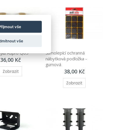
Přijmout vše
dmítnout vše
jka Aspro Q65
Samolepící ochranná 
nábytková podložka - 
36,00 Kč
gumová
38,00 Kč
Zobrazit
Zobrazit