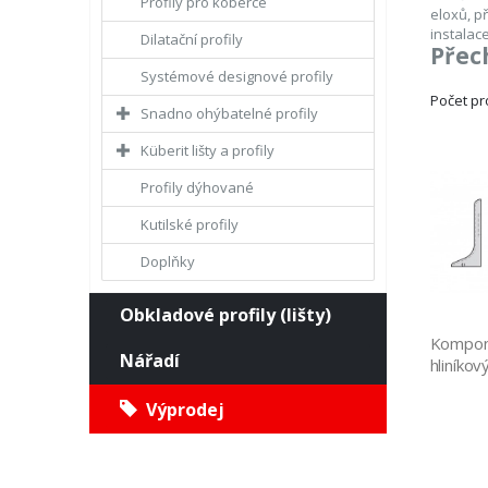
Profily pro koberce
eloxů, př
instalace
Dilatační profily
Přec
Systémové designové profily
Počet p
Snadno ohýbatelné profily
Küberit lišty a profily
Profily dýhované
Kutilské profily
Doplňky
Obkladové profily (lišty)
Kompone
Nářadí
hliníko
Výprodej