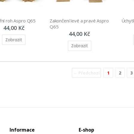
třní roh Aspro Q65
Zakončení levé a pravé Aspro 
Úchyt
Q65
44,00 Kč
44,00 Kč
Zobrazit
Zobrazit
← Předchozí
1
2
3
(current)
Informace
E-shop