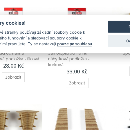
y cookies!
é stránky používají základní soubory cookie k
ného fungování a sledovací soubory cookie k
O
nimi pracujete. Ty se nastavují
pouze po souhlasu
.
ící ochranná 
Samolepící ochranná 
Spo
vá podložka - filcová
nábytková podložka - 
korková
28,00 Kč
33,00 Kč
Zobrazit
Zobrazit