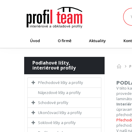
Úvod
O firmě
Aktuality
Kont
Podlahové lišty,
P
interiérové profily
PODLA
Přechodové lišty a profily
V této k
Nájezdové lišty a profily
proveden
lamináto
Schodové profily
Interiér
úpravami
Ukončovací lišty a profily
přechody
Přechodo
Soklové lišty a profily
přechod.
V naší n