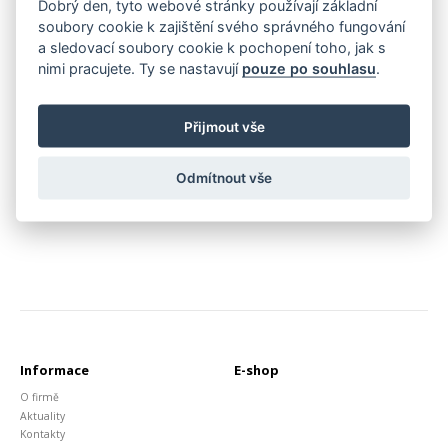
Dobrý den, tyto webové stránky používají základní
soubory cookie k zajištění svého správného fungování
a sledovací soubory cookie k pochopení toho, jak s
nimi pracujete. Ty se nastavují
pouze po souhlasu
.
Kovové dilatace k podlahovým 
Přechodový dilatační profil T
krytinám
Přijmout vše
299,00 Kč
815,00 Kč
Zobrazit
Odmítnout vše
Zobrazit
Informace
E-shop
O firmě
Aktuality
Kontakty