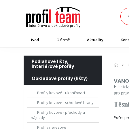
Úvod
O firmě
Aktuality
Kont
Podlahové lišty,
interiérové profily
Obkladové profily (lišty)
VANO
Estetick
Profily kovové - ukončovací
pro prav
Profily kovové - schodové hrany
Těsní
Profily kovové - přechody a
Počet p
nájezdy
Profily nerezové