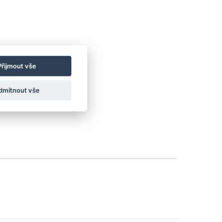
Přijmout vše
dmítnout vše