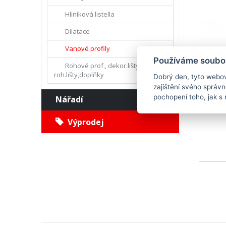
Hliníková listella
Dilatace
Vanové profily
Používáme soubor
Rohové prof., dekor.lišty,
roh.lišty,doplňky
Dobrý den, tyto webov
zajištění svého správ
Vanový 
pochopení toho, jak s 
Nářadí
kompon
Výprodej