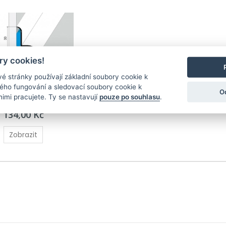
y cookies!
é stránky používají základní soubory cookie k
ného fungování a sledovací soubory cookie k
profil 33 x 25 mm s 
O
nimi pracujete. Ty se nastavují
pouze po souhlasu
.
enty
134,00 Kč
Zobrazit