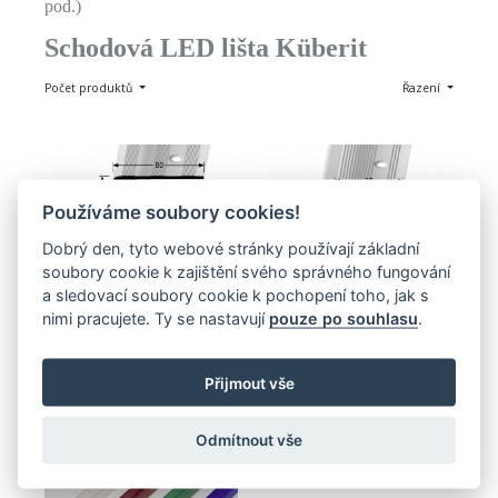
pod.)
Schodová LED lišta Küberit
Počet produktů
Řazení
Používáme soubory cookies!
Dobrý den, tyto webové stránky používají základní
soubory cookie k zajištění svého správného fungování
ŠROUBOVACÍ
ŠROUBOVACÍ
Schodový profil 60 x 27 mm 
Schodový profil 37 x 21 mm 
a sledovací soubory cookie k pochopení toho, jak s
pro LED podsvícení 
pro LED osvětlení (šroubovací) 
nimi pracujete. Ty se nastavují
pouze po souhlasu
.
(šroubovací) Küberit 890
Küberit 891
1 986,00 Kč
1 252,00 Kč
Přijmout vše
Zobrazit
Zobrazit
Odmítnout vše