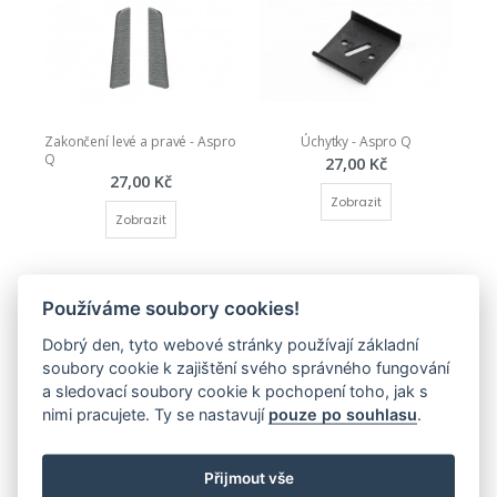
Zakončení levé a pravé - Aspro 
Úchytky - Aspro Q
Q
27,00 Kč
27,00 Kč
Zobrazit
Zobrazit
Používáme soubory cookies!
Dobrý den, tyto webové stránky používají základní
soubory cookie k zajištění svého správného fungování
a sledovací soubory cookie k pochopení toho, jak s
nimi pracujete. Ty se nastavují
pouze po souhlasu
.
Spojka Aspro Q65
Vnitřní roh Aspro Q65
36,00 Kč
44,00 Kč
Přijmout vše
Zobrazit
Zobrazit