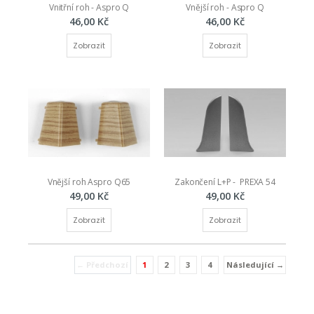
Vnitřní roh - Aspro Q
Vnější roh - Aspro Q
46,00 Kč
46,00 Kč
Zobrazit
Zobrazit
Vnější roh Aspro Q65
Zakončení L+P -  PREXA 54
49,00 Kč
49,00 Kč
Zobrazit
Zobrazit
← Předchozí
1
2
3
4
Následující →
(current)