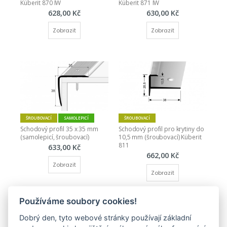
Küberit 870 IW
Küberit 871 IW
628,00 Kč
630,00 Kč
Zobrazit
Zobrazit
ŠROUBOVACÍ
SAMOLEPICÍ
ŠROUBOVACÍ
Schodový profil 35 x 35 mm 
Schodový profil pro krytiny do 
(samolepicí, šroubovací)
10,5 mm (šroubovací) Küberit 
811
633,00 Kč
662,00 Kč
Zobrazit
Zobrazit
Používáme soubory cookies!
Dobrý den, tyto webové stránky používají základní