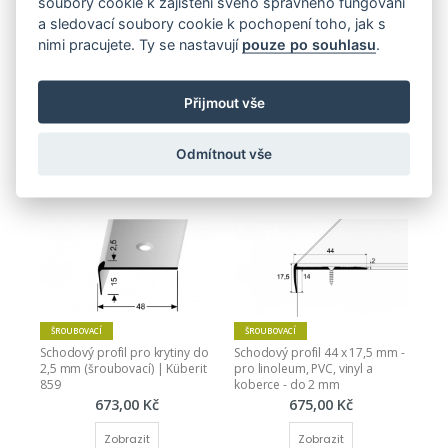
soubory cookie k zajištění svého správného fungování
a sledovací soubory cookie k pochopení toho, jak s
nimi pracujete. Ty se nastavují
pouze po souhlasu
.
ŠROUBOVACÍ
SAMOLEPICÍ
ŠROUBOVACÍ
Schodová hrana 41 x 27 mm 
Schodová hrana pro laminát 8 
Přijmout vše
(samolepicí, šroubovací)
mm (šroubovací)
665,00 Kč
669,00 Kč
Odmítnout vše
Zobrazit
Zobrazit
ŠROUBOVACÍ
ŠROUBOVACÍ
Schodový profil pro krytiny do 
Schodový profil 44 x 17,5 mm - 
2,5 mm (šroubovací) | Küberit 
pro linoleum, PVC, vinyl a 
859
koberce - do 2 mm
673,00 Kč
675,00 Kč
Zobrazit
Zobrazit