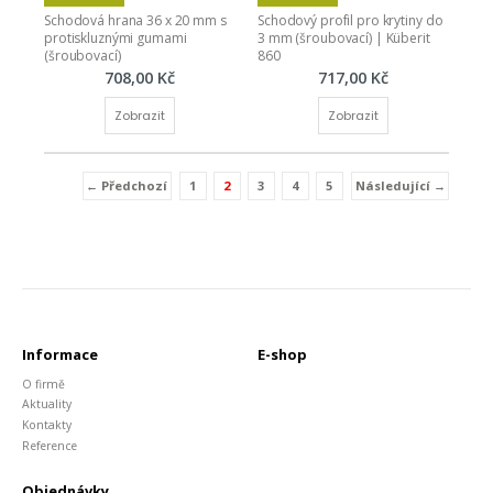
Schodová hrana 36 x 20 mm s 
Schodový profil pro krytiny do 
protiskluznými gumami 
3 mm (šroubovací) | Küberit 
(šroubovací)
860
708,00 Kč
717,00 Kč
Zobrazit
Zobrazit
← Předchozí
1
2
3
4
5
Následující →
(current)
Informace
E-shop
O firmě
Aktuality
Kontakty
Reference
Objednávky