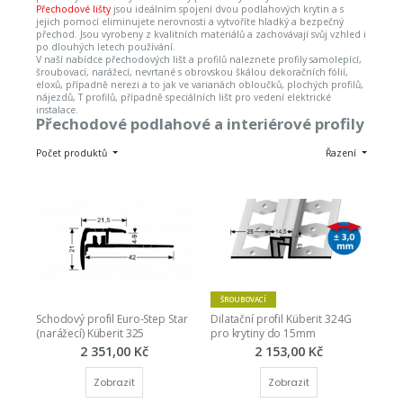
Přechodové lišty
jsou ideálním spojení dvou podlahových krytin a s
jejich pomocí eliminujete nerovnosti a vytvoříte hladký a bezpečný
přechod. Jsou vyrobeny z kvalitních materiálů a zachovávají svůj vzhled i
po dlouhých letech používání.
V naší nabídce přechodových lišt a profilů naleznete profily samolepící,
šroubovací, narážecí, nevrtané s obrovskou škálou dekoračních fólií,
eloxů, případně nerezi a to jak ve varianách obloučků, plochých profilů,
nájezdů, T profilů, případně speciálních lišt pro vedení elektrické
instalace.
Přechodové podlahové a interiérové profily
Počet produktů
Řazení
ŠROUBOVACÍ
Schodový profil Euro-Step Star 
Dilatační profil Küberit 324G 
(narážecí) Küberit 325
pro krytiny do 15mm
2 351,00 Kč
2 153,00 Kč
Zobrazit
Zobrazit