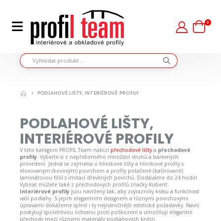
0
PODLAHOVÉ LIŠTY, INTERIÉROVÉ PROFILY
PODLAHOVÉ LIŠTY,
INTERIÉROVÉ PROFILY
V této kategorii PROFIL Team nabízí
přechodové lišty
a
přechodové
profily
. Vyberte si z nepřeberného množství druhů a barevných
provedení. Jedná se zejména o hliníkové lišty a hliníkové profily s
eloxovaným (kovovým) povrchem a profily potažené (kašírované)
laminátovou fólií s imitací dřevěných povrchů. Dodáváme do 24 hodin.
Vybírat můžete také z přechodových profilů značky Küberit.
Interiérové profily
jsou navrženy tak, aby zvýrazniliy krásu a funkčnost
vaší podlahy. S jejich elegantním designem a různými povrchovými
úpravami dokážeme splnit i ty nejnáročnéjší estetické požadavky. Navíc
poskytují spolehlivou ochranu proti poškození a umožňují elegantní
přechody mezi různými materiály podlahových krytin.