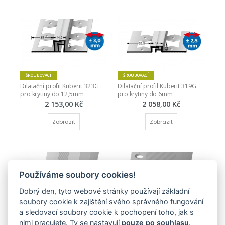
ŠROUBOVACÍ
ŠROUBOVACÍ
Dilatační profil Küberit 323G 
Dilatační profil Küberit 319G 
pro krytiny do 12,5mm
pro krytiny do 6mm
2 153,00 Kč
2 058,00 Kč
Zobrazit
Zobrazit
Používáme soubory cookies!
Dobrý den, tyto webové stránky používají základní
soubory cookie k zajištění svého správného fungování
ŠROUBOVACÍ
ŠROUBOVACÍ
a sledovací soubory cookie k pochopení toho, jak s
Zátěžový nájezdový profil 80 x 
Přechodový profil 140 mm - 
nimi pracujete. Ty se nastavují
pouze po souhlasu
.