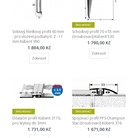
ŠROUBOVACÍ
Soklový hliníkový profil 60 mm 
Schodový profil 70 x 55 mm 
- pro vložení podlahy tl. 2 - 11 
(šroubovací) Küberit 530
mm Küberit 950
1 790,00 Kč
1 864,00 Kč
Zobrazit
Zobrazit
ŠROUBOVACÍ
ŠROUBOVACÍ
Dilatační profil Küberit 317G 
Spojovací profil PPS-Champion 
pro krytiny do 3mm
Star (šroubovací) Küberit 376
1 731,00 Kč
1 671,00 Kč