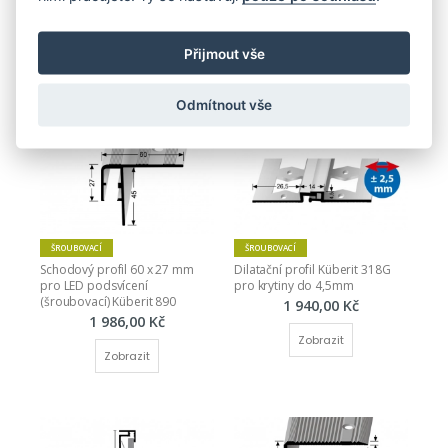
11 mm - zátěž do 2 t 
plochý (šroubovací) Küberit 
(šroubovací) Küberit 268
470 S
2 039,00 Kč
2 021,00 Kč
Přijmout vše
Zobrazit
Zobrazit
Odmítnout vše
ŠROUBOVACÍ
ŠROUBOVACÍ
Schodový profil 60 x 27 mm 
Dilatační profil Küberit 318G 
pro LED podsvícení 
pro krytiny do 4,5mm
(šroubovací) Küberit 890
1 940,00 Kč
1 986,00 Kč
Zobrazit
Zobrazit