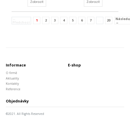
Zobrazit
Zobrazit
←
Následuj
1
2
3
4
5
6
7
…
20
(current)
Předchozí
→
Informace
E-shop
O firmě
Aktuality
Kontakty
Reference
Objednávky
©2021. All Rights Reserved