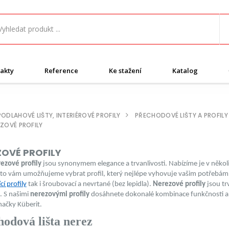
akty
Reference
Ke stažení
Katalog
PODLAHOVÉ LIŠTY, INTERIÉROVÉ PROFILY
PŘECHODOVÉ LIŠTY A PROFILY
ZOVÉ PROFILY
ZOVÉ PROFILY
ezové profily
jsou synonymem elegance a trvanlivosti. Nabízíme je v něk
o vám umožňujeme vybrat profil, který nejlépe vyhovuje vašim potřebám a 
í profily
tak i šroubovací a nevrtané (bez lepidla).
Nerezové profily
jsou tr
. S našimi
nerezovými profily
dosáhnete dokonalé kombinace funkčnosti a 
načky Küberit.
odová lišta nerez