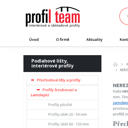
Úvod
O firmě
Aktuality
Kont
Podlahové lišty,
interiérové profily
NERE
Přechodové lišty a profily
NERE
Profily šroubovací a
Naše
ner
samolepící
mm. Tímt
samolepíc
Profily ploché
prostoru
Profily oblé 20 - 50 mm
profilů z
Přech
Profily oblé 60 - 120 mm