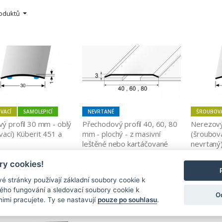
roduktů
VACÍ
SAMOLEPICÍ
NEVRTANÉ
ŠROUBOV
ý profil 30 mm - oblý 
Přechodový profil 40, 60, 80 
Nerezový 
ací) Küberit 451 a 
mm - plochý - z masivní 
(šroubova
leštěné nebo kartáčované 
nevrtaný)
nerezi
SK, 454 
437,00 Kč
y cookies!
1 044,00 Kč
Zobrazit
é stránky používají základní soubory cookie k
Zobrazit
ného fungování a sledovací soubory cookie k
O
nimi pracujete. Ty se nastavují
pouze po souhlasu
.