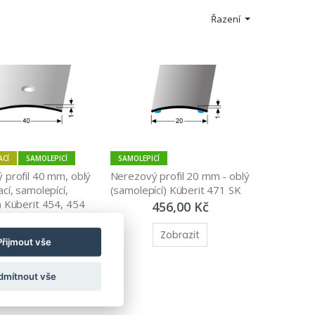
Řazení
ACÍ
SAMOLEPICÍ
SAMOLEPICÍ
profil 40 mm, oblý 
Nerezový profil 20 mm - oblý 
cí, samolepící, 
(samolepící) Küberit 471 SK
 Küberit 454, 454 
456,00 Kč
U
527,00 Kč
Zobrazit
Přijmout vše
Zobrazit
dmítnout vše