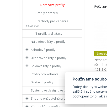
Nerezové profily
Počet p
Profily narážecí
Přechody pro vedení el.
instalace
T-profily a dilatace
Nájezdové lišty a profily
Schodové profily
ŠROUBO
Ukončovací lišty a profily
Nerezov
(šroubov
Soklové lišty a profily
451 SK
Profily pro koberce
Používáme soubor
Dilatační profily
Dobrý den, tyto webov
Systémové designové profily
zajištění svého správ
pochopení toho, jak s 
Snadno ohýbatelné profily
Küberit lišty a profily