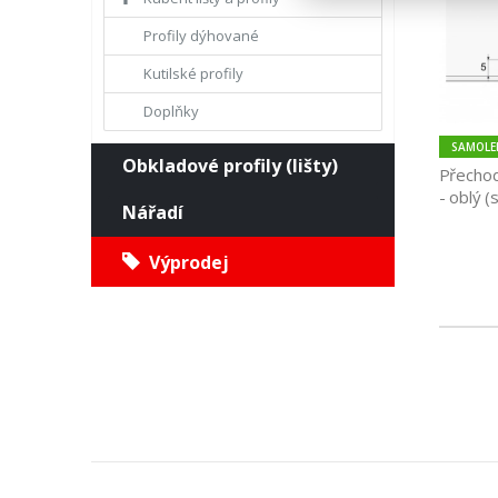
Profily dýhované
Kutilské profily
Doplňky
SAMOLEP
Obkladové profily (lišty)
Přechod
- oblý (
Nářadí
Výprodej