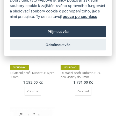
Dobrý den, tyto webové stránky používají základní
Dilatační profil Küberit 319G 
Dilatační profil Küberit 318G 
soubory cookie k zajištění svého správného fungování
pro krytiny do 6mm
pro krytiny do 4,5mm
a sledovací soubory cookie k pochopení toho, jak s
2 058,00 Kč
1 940,00 Kč
nimi pracujete. Ty se nastavují
pouze po souhlasu
.
Zobrazit
Zobrazit
Přijmout vše
Odmítnout vše
ŠROUBOVACÍ
ŠROUBOVACÍ
Dilatační profil Küberit 316 pro 
Dilatační profil Küberit 317G 
2 mm
pro krytiny do 3mm
1 593,00 Kč
1 731,00 Kč
Zobrazit
Zobrazit